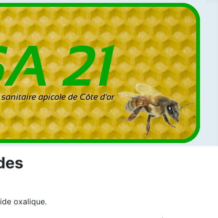
ides
cide oxalique.